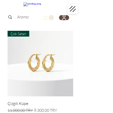
Çok Satan
Çizgili Küpe
Standardpreis
Sale-Preis
11.000,00 TRY
8.300,00 TRY