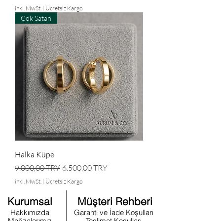
inkl. MwSt.
|
Ücretsiz Kargo
Çok Satan
Halka Küpe
Standardpreis
Sale-Preis
9.000,00 TRY
6.500,00 TRY
inkl. MwSt.
|
Ücretsiz Kargo
Kurumsal
Müşteri Rehberi
Hakkımızda
Garanti ve İade Koşulları
Mağzalarımız
Teslimat Koşulları