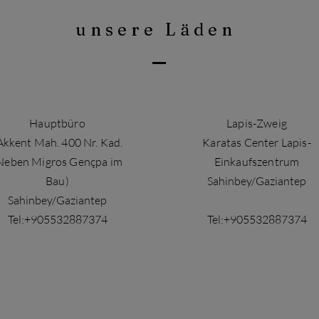
unsere Läden
Hauptbüro
Lapis-Zweig
Akkent Mah. 400 Nr. Kad.
Karatas Center Lapis-
Neben Migros Gençpa im
Einkaufszentrum
Bau)
Sahinbey/Gaziantep
Sahinbey/Gaziantep
Tel:+905532887374
Tel:+905532887374