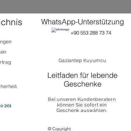
chnis
WhatsApp-Unterstützung
+90 553 288 73 74
d
ungen
gen
Gaziantep Kuyumcu
rtrag
Leitfaden für lebende
Geschenke
herheit
Bei unseren Kundenberatern
können Sie sofort ein
it 201
Geschenk auswählen.
© Copyright