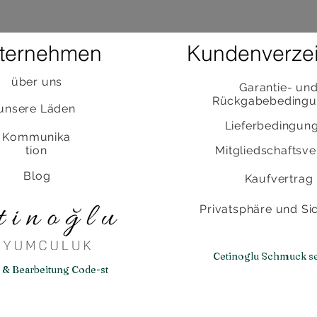
ternehmen
Kundenverzei
über uns
Garantie- un
Rückgabebeding
unsere Läden
Lieferbedingun
Kommunika
tion
Mitgliedschaftsve
Blog
Kaufvertrag
Privatsphäre und Sic
Cetinoglu Schmuck se
 & Bearbeitung Code-st