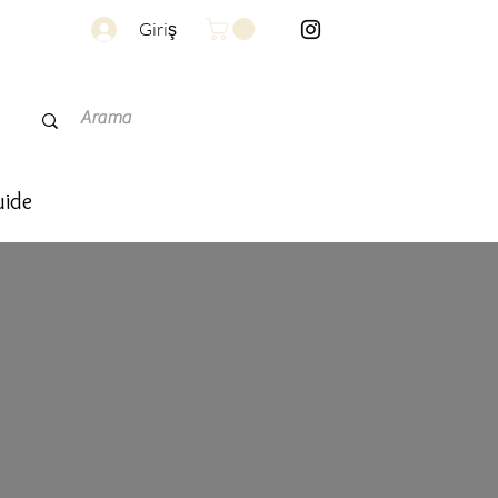
Giriş
uide