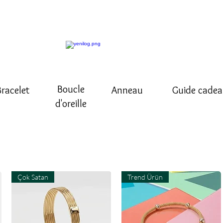
Boucle
Bracelet
Anneau
Guide cade
d'oreille
Çok Satan
Trend Ürün