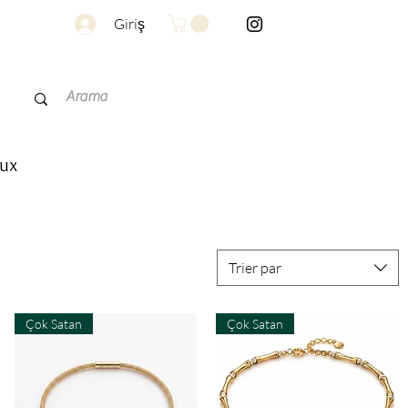
Giriş
aux
Trier par
Çok Satan
Çok Satan