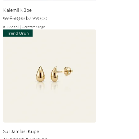
Kalemli Küpe
Normal Fiyat
İndirimli Fiyat
₺9.850,00
₺7.990,00
KDV dahil
|
Ücretsiz Kargo
Trend Ürün
Su Damlası Küpe