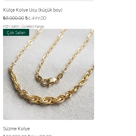
Külçe Kolye Ucu (küçük boy)
Normal Fiyat
İndirimli Fiyat
₺8.000,00
₺6.499,00
KDV dahil
|
Ücretsiz Kargo
Çok Satan
Süzme Kolye