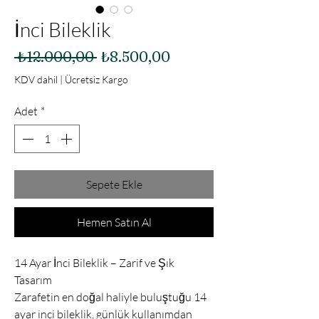
İnci Bileklik
Normal
İndirimli
 ₺12.000,00 
₺8.500,00
Fiyat
Fiyat
KDV dahil
|
Ücretsiz Kargo
Adet
*
Sepete Ekle
Hemen Satın Al
14 Ayar İnci Bileklik – Zarif ve Şık
Tasarım
Zarafetin en doğal haliyle buluştuğu 14
ayar inci bileklik, günlük kullanımdan