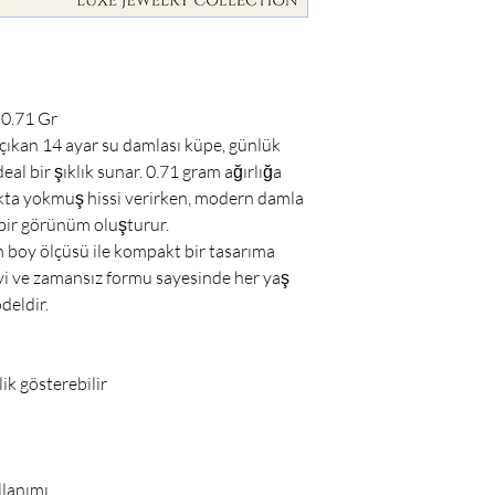
 0.71 Gr
 çıkan 14 ayar su damlası küpe, günlük
eal bir şıklık sunar. 0.71 gram ağırlığa
akta yokmuş hissi verirken, modern damla
 bir görünüm oluşturur.
 boy ölçüsü ile kompakt bir tasarıma
üzeyi ve zamansız formu sayesinde her yaş
deldir.
ik gösterebilir
llanımı