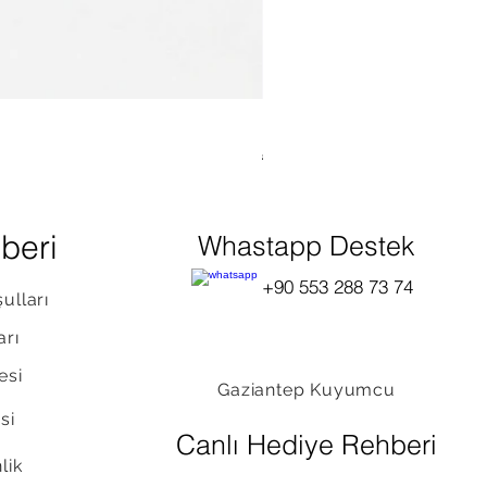
Düğüm Kolye
Normal Fiyat
İndirimli Fiyat
₺15.000,00
₺10.300,00
KDV dahil
|
Ücretsiz Kargo
beri
Whastapp Destek
+90 553 288 73 74
ulları
arı
esi
Gaziantep Kuyumcu
si
Canlı Hediye Rehberi
lik