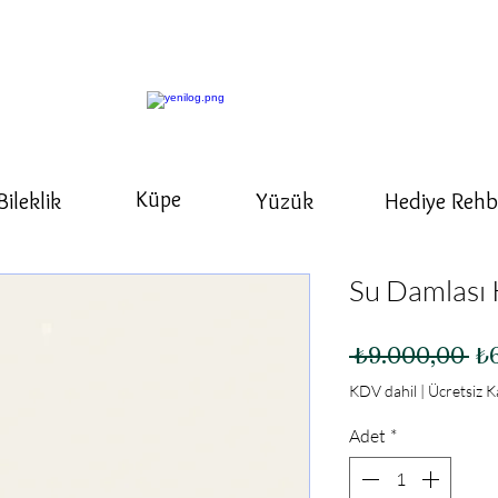
Küpe
Bileklik
Yüzük
Hediye Rehb
Su Damlası
No
 ₺9.000,00 
₺
Fi
KDV dahil
|
Ücretsiz 
Adet
*