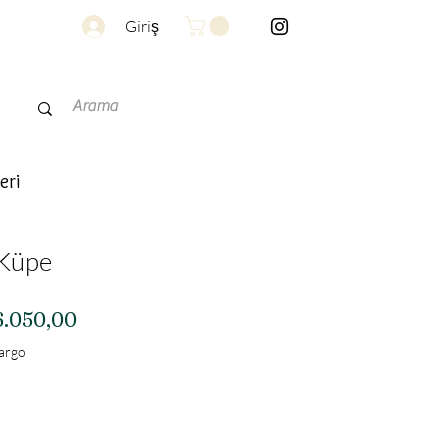
Giriş
eri
 Küpe
rmal
İndirimli
6.050,00
yat
Fiyat
Kargo