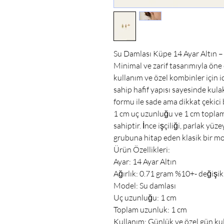
Su Damlası Küpe 14 Ayar Altın –
Minimal ve zarif tasarımıyla öne
kullanım ve özel kombinler için id
sahip hafif yapısı sayesinde kul
formu ile sade ama dikkat çekici
1 cm uç uzunluğu ve 1 cm toplam
sahiptir. İnce işçiliği, parlak y
grubuna hitap eden klasik bir mo
Ürün Özellikleri:
Ayar: 14 Ayar Altın
Ağırlık: 0.71 gram %10+- değişikl
Model: Su damlası
Uç uzunluğu: 1 cm
Toplam uzunluk: 1 cm
Kullanım: Günlük ve özel gün ku