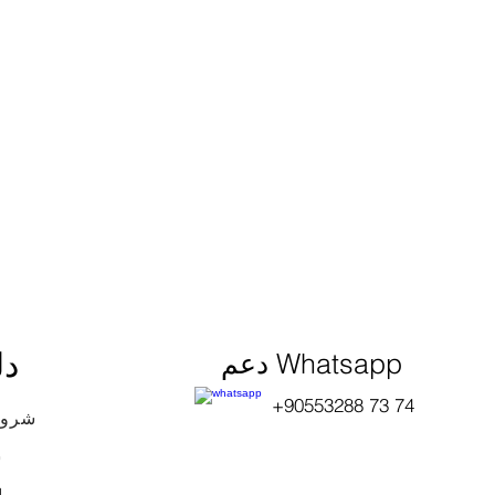
دل
دعم Whatsapp
+90553288 73 74
شروط
ش