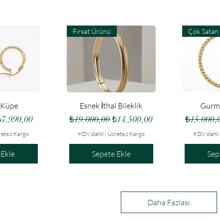
Fırsat Ürünü
Çok Satan
akış
Hızlı Bakış
Hız
 Küpe
Esnek İthal Bileklik
Gurme
at
ndirimli Fiyat
Normal Fiyat
İndirimli Fiyat
Normal F
₺7.990,00
₺19.000,00
₺14.500,00
₺15.000,
etsiz Kargo
KDV dahil
|
Ücretsiz Kargo
KDV dahil
 Ekle
Sepete Ekle
Sep
Daha Fazlası