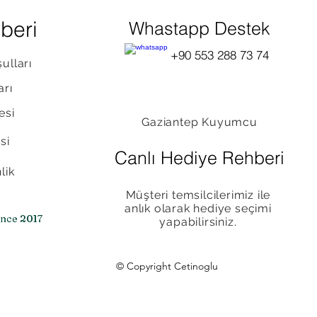
beri
Whastapp Destek
+90 553 288 73 74
ulları
arı
esi
Gaziantep Kuyumcu
si
Canlı Hediye Rehberi
lik
Müşteri temsilcilerimiz ile
anlık olarak hediye seçimi
ince 2017
yapabilirsiniz.
© Copyright Cetinoglu