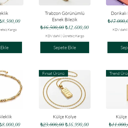
akış
Hızlı Bakış
Hız
eklik
Trabzon Görünümlü
Dorikalı
Esnek Bilezik
at
İndirimli Fiyat
Normal F
₺8.500,00
₺17.000,
Normal Fiyat
İndirimli Fiyat
₺16.500,00
₺12.600,00
etsiz Kargo
KDV dahil
KDV dahil
|
Ücretsiz Kargo
 Ekle
Sepete Ekle
Sep
Fırsat Ürünü
Trend Ürü
akış
Hızlı Bakış
Hız
leklik
Külçe Kolye
Külçe
at
İndirimli Fiyat
Normal Fiyat
İndirimli Fiyat
Normal 
₺8.000,00
₺23.000,00
₺16.990,00
₺11.000,