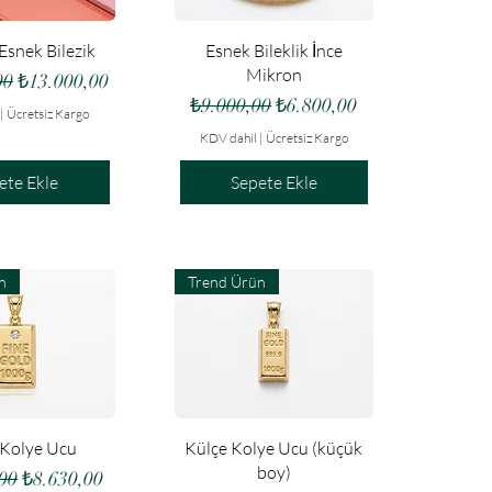
lı Bakış
Hızlı Bakış
 Esnek Bilezik
Esnek Bileklik İnce
Mikron
iyat
İndirimli Fiyat
00
₺13.000,00
Normal Fiyat
İndirimli Fiyat
₺9.000,00
₺6.800,00
|
Ücretsiz Kargo
KDV dahil
|
Ücretsiz Kargo
ete Ekle
Sepete Ekle
n
Trend Ürün
lı Bakış
Hızlı Bakış
 Kolye Ucu
Külçe Kolye Ucu (küçük
boy)
Fiyat
İndirimli Fiyat
00
₺8.630,00