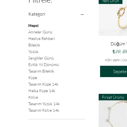
Yeni Ürün
Kategori
Hepsi
Anneler Günü
Hediye Rehberi
Hızlı B
Düğüm 
Bileklik
Fiyat
₺10.40
Yüzük
Sevgililer Günü
KDV dahil
|
Ücr
Evlilik Yıl Dönümü
Tasarım Bileklik
Sepete
Küpe
Tasarım Küpe 14k
Halka Küpe 14k
Kolye
Fırsat Ürünü
Tasarım Yüzük 14k
Tasarım Kolye 14k