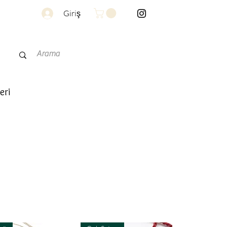
Giriş
eri
r