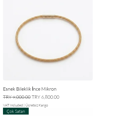
Esnek Bileklik İnce Mikron
Regular Price
Sale Price
TRY 9,000.00
TRY 6,800.00
VAT Included
|
Ücretsiz Kargo
Çok Satan