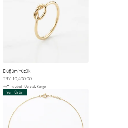
Düğüm Yüzük
Price
TRY 10,400.00
VAT Included
|
Ücretsiz Kargo
Yeni Ürün